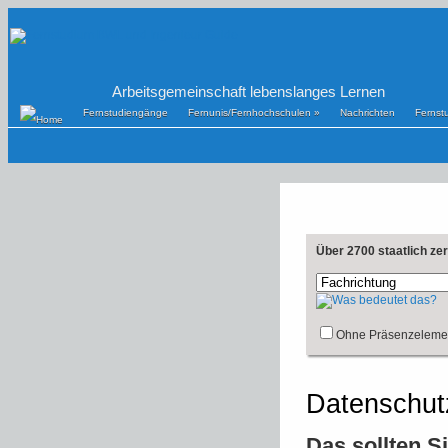
Arbeitsgemeinschaft lebenslanges Lernen
Fernstudiengänge
Fernunis/Fernhochschulen
»
Nachrichten
Fernst
Über 2700 staatlich ze
Ohne Präsenzeleme
Datenschut
Das sollten S