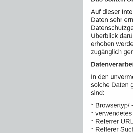
Auf dieser Int
Daten sehr ern
Datenschutzges
Überblick dar
erhoben werde
zugänglich ge
Datenverarbei
In den unverme
solche Daten g
sind:
* Browsertyp/ 
* verwendetes
* Referrer URL
* Refferer Su