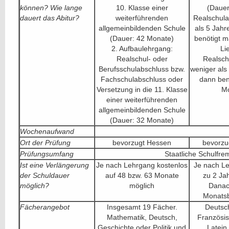
können? Wie lange
10. Klasse einer
(Dauer
dauert das Abitur?
weiterführenden
Realschul
allgemeinbildenden Schule
als 5 Jahr
(Dauer: 42 Monate)
benötigt 
2. Aufbaulehrgang:
Li
Realschul- oder
Realsch
Berufsschulabschluss bzw.
weniger als
Fachschulabschluss oder
dann ben
Versetzung in die 11. Klasse
Mo
einer weiterführenden
allgemeinbildenden Schule
(Dauer: 32 Monate)
Wochenaufwand
Ort der Prüfung
bevorzugt Hessen
bevorzu
Prüfungsumfang
Staatliche Schulfre
Ist eine Verlängerung
Je nach Lehrgang kostenlos
Je nach L
der Schuldauer
auf 48 bzw. 63 Monate
zu 2 Ja
möglich?
möglich
Danac
Monatsbe
Fächerangebot
Insgesamt 19 Fächer.
Deutsch
Mathematik, Deutsch,
Französis
Geschichte oder Politik und
Latein