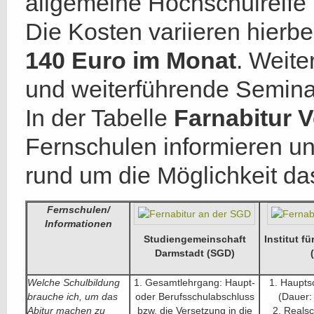
allgemeine Hochschulreife 
Die Kosten variieren hierbe
140 Euro im Monat
. Weit
und weiterführende Semin
In der Tabelle
Farnabitur V
Fernschulen informieren un
rund um die Möglichkeit da
Fernschulen/
Informationen
Studiengemeinschaft
Institut f
Darmstadt (SGD)
Welche Schulbildung
1. Gesamtlehrgang: Haupt-
1. Haupts
brauche ich, um das
oder Berufsschulabschluss
(Dauer:
Abitur machen zu
bzw. die Versetzung in die
2. Reals