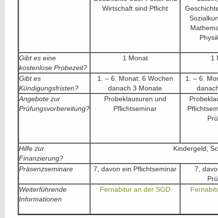
Wirtschaft sind Pflicht
Geschicht
Sozialkun
Mathemat
Physi
Gibt es eine
1 Monat
1 
kostenlose Probezeit?
Gibt es
1. – 6. Monat: 6 Wochen
1. – 6. M
Kündigungsfristen?
danach 3 Monate
danach
Angebote zur
Probeklausuren und
Probekla
Prüfungsvorbereitung?
Pflichtseminar
Pflichtse
Prü
Hilfe zur
Kindergeld, Sc
Finanzierung?
Präsenzseminare
7, davon ein Pflichtseminar
7, davo
Prü
Weiterführende
Fernabitur an der SGD
Fernabit
Informationen