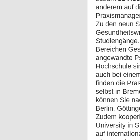
anderem auf d
Praxismanagem
Zu den neun 
Gesundheitswir
Studiengänge.
Bereichen Ge
angewandte Psy
Hochschule si
auch bei eine
finden die Prä
selbst in Brem
können Sie na
Berlin, Götting
Zudem kooperie
University in 
auf internatio