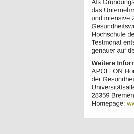
Als Gründungsm
das Unternehm
und intensive 
Gesundheitswe
Hochschule der
Testmonat ent
genauer auf de
Weitere Infor
APOLLON Hoc
der Gesundhei
Universitätsal
28359 Bremen
Homepage:
ww