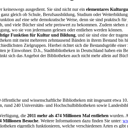
r keineswegs ausgedient. Sie sind nicht nur ein
elementares Kulturgu
– ganz gleich ob Schule, Berufsausbildung, Studium oder Weiterbildung
nktion auf eine sehr demokratische Weise, denn sie sind praktisch für
ich, und viele Bücher sind sehr preiswert zu bekommen. Zudem stehen 
fügung, wo sie von jedermann gelesen oder entliehen werden können.
htige Funktion für Kultur und Bildung
, und sie sind eine der trage
theken mit meist mehreren zehntausend Bänden in ihrem Bestand bis hi
schiedlichsten Zielgruppen. Hierbei richtet sich die Bestandsgröße einer
eiten je Einwohner. D.h., Stadtbibliotheken in Deutschland haben ein 
änkt sich das Angebot der Bibliotheken auch nicht mehr allein auf Büc
00 öffentliche und wissenschaftliche Bibliotheken mit insgesamt etwa 1
, rund 240 Universitäts- und Hochschulbibliotheken sowie Landesbibli
 Verfügung, die
2011 mehr als 474 Millionen Mal entliehen
wurden. Ak
24 Millionen Besuche
. Weitere Informationen dazu finden Sie unter:
ww
liotheken eigentlich funktionieren, welche verschiedenen Arten es gib