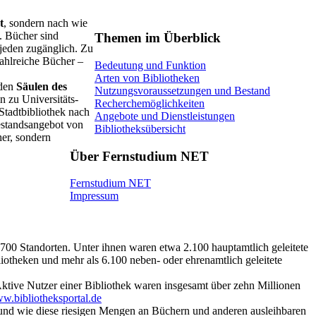
t
, sondern nach wie
. Bücher sind
Themen im Überblick
 jeden zugänglich. Zu
zahlreiche Bücher –
Bedeutung und Funktion
Arten von Bibliotheken
nden
Säulen des
Nutzungsvoraussetzungen und Bestand
n zu Universitäts-
Recherchemöglichkeiten
 Stadtbibliothek nach
Angebote und Dienstleistungen
Bestandsangebot von
Bibliotheksübersicht
her, sondern
Über Fernstudium NET
Fernstudium NET
Impressum
0.700 Standorten. Unter ihnen waren etwa 2.100 hauptamtlich geleitete
otheken und mehr als 6.100 neben- oder ehrenamtlich geleitete
tive Nutzer einer Bibliothek waren insgesamt über zehn Millionen
w.bibliotheksportal.de
t und wie diese riesigen Mengen an Büchern und anderen ausleihbaren