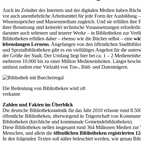
Auch im Zeitalter des Internets und der digitalen Medien haben Büche
vor auch unentbehrliche Arbeitsmittel für jede Form der Ausbildung 
Wissensspeicher und Massenmedium zugleich. Und sie erfüllen ihre Fu
ihrer Benutzung sind keinerlei technische Voraussetzungen erforderl
darunter auch seltenere und teurere Werke – in Bibliotheken zur Ver
Bibliotheken erfüllen daher – ebenso wie die Bücher selbst – eine
wic
lebenslangen Lernens
. Angefangen von den öffentlichen Stadtbiblio
und Spezialbibliotheken gibt es ein vielfältiges Angebot für die unter
der Größe der Stadt. Der Umfang liegt hier bei ca. 1 – 2 Medieneinh
mehreren 10.000 bis zu einer Million Medieneinheiten. Längst beschr
umfasst zudem eine Vielzahl von Ton-, Bild- und Datenträgern.
Die Bedeutung von Bibliotheken wird oft
verkannt
Zahlen und Fakten im Überblick
Die deutsche Bibliotheksstatistik für das Jahr 2010 erfasste rund 8.5
öffentliche Bibliotheken, überwiegend in Trägerschaft von Kommunen
Bibliotheken (kirchliche und kommunale Gemeindebibliotheken).
Diese Bibliotheken stellen insgesamt rund 364 Millionen Medien zur
Menschen, und allein die
öffentlichen Bibliotheken registrierten 1
In den folgenden Texten soll näher beleuchtet werden, wie genau Bib