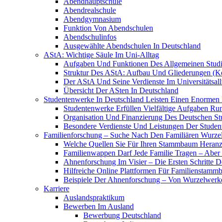
Abendhauptschule
Abendrealschule
Abendgymnasium
Funktion Von Abendschulen
Abendschulinfos
Ausgewählte Abendschulen In Deutschland
AStA: Wichtige Säule Im Uni-Alltag
Aufgaben Und Funktionen Des Allgemeinen Studi
Struktur Des AStA: Aufbau Und Gliederungen (Ke
Der AStA Und Seine Verdienste Im Universitätsall
Übersicht Der ASten In Deutschland
Studentenwerke In Deutschland Leisten Einen Enormen 
Studentenwerke Erfüllen Vielfältige Aufgaben 
Organisation Und Finanzierung Des Deutschen S
Besondere Verdienste Und Leistungen Der Stude
Familienforschung – Suche Nach Den Familiären Wurze
Welche Quellen Sie Für Ihren Stammbaum Heran
Familienwappen Darf Jede Familie Tragen – Aber
Ahnenforschung Im Visier – Die Ersten Schritte D
Hilfreiche Online Plattformen Für Familienstam
Beispiele Der Ahnenforschung – Von Wurzelwe
Karriere
Auslandspraktikum
Bewerben Im Ausland
Bewerbung Deutschland