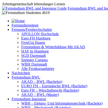
Arbeitsgemeinschaft lebenslanges Lernen
Fernstudium BWL und Ing
Fernstudiengänge
Fernunis/Fernhochschulen
APOLLON Hochschule
Euro-FH Hamburg
FernUni Hagen
Fernstudium & Weiterbildung Mit AKAD
HAF In Hamburg
SGD Darmstadt
Springer Campus
WBH Darmstadt
Alle Fernkursanbieter
Nachrichten
Fernstudium BWL
AKAD – BWL (Bachelor)
EURO FH – Europäische BWL (Bachelor)
Euro FH – Wirschaftsrecht (Bachelor)
AKAD – BWL (Master)
Fernstudium Ingenieur
WBH – Elektro- Und Informationstechnik (Bachelor)
WBH – Mechatronik (Bachelor)