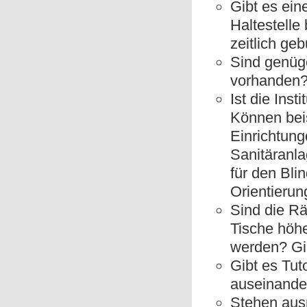
Gibt es ein
Haltestelle 
zeitlich ge
Sind genüg
vorhanden
Ist die Inst
Können beis
Einrichtun
Sanitäranla
für den Bli
Orientierun
Sind die Rä
Tische höh
werden? Gib
Gibt es Tut
auseinander
Stehen ausr