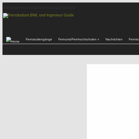
Arbeitsgemeinschaft lebenslanges Lernen
Fernstudiengänge
Fernunis/Fernhochschulen
»
Nachrichten
Fernst