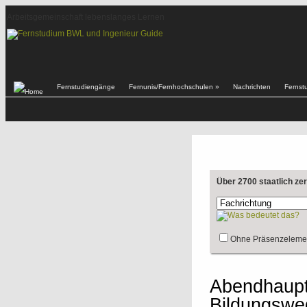
Arbeitsgemeinschaft lebenslanges Lernen
Fernstudiengänge
Fernunis/Fernhochschulen
»
Nachrichten
Fernst
Über 2700 staatlich ze
Ohne Präsenzeleme
Abendhaupt
Bildungswe