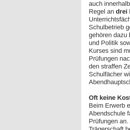
auch innerhalb
Regel an
drei
Unterrichtsfäc
Schulbetrieb 
gehören dazu 
und Politik s
Kurses sind m
Prüfungen nac
den straffen Z
Schulfächer w
Abendhauptsch
Oft keine Kos
Beim Erwerb e
Abendschule fa
Prüfungen an. 
Trägerschaft 