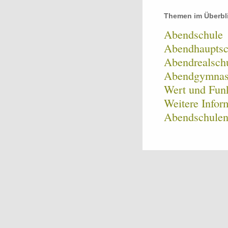
Themen im Überbl
Abendschule
Abendhauptsc
Abendrealsch
Abendgymna
Wert und Funk
Weitere Infor
Abendschulen