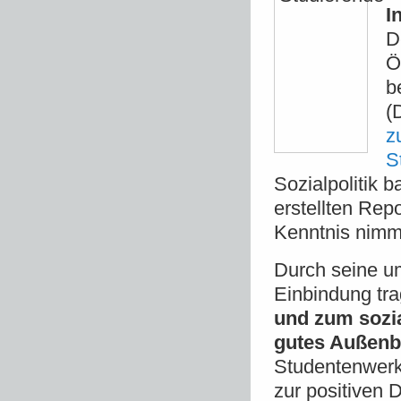
I
D
Ö
b
(
z
S
Sozialpolitik 
erstellten Rep
Kenntnis nimmt
Durch seine um
Einbindung tr
und zum sozi
gutes Außenb
Studentenwerke
zur positiven 