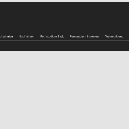
chschulen
Nachrichten
Fernstudium BWL
Fernstudium Ingenieur
Weiterbildung