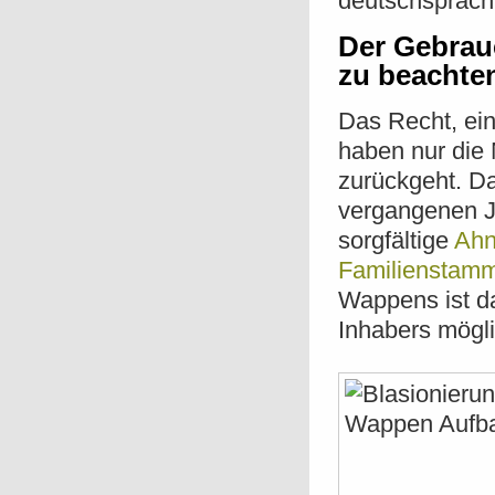
deutschsprach
Der Gebrau
zu beachten
Das Recht, ei
haben nur die
zurückgeht. D
vergangenen Ja
sorgfältige
Ahn
Familienstam
Wappens ist da
Inhabers mögli