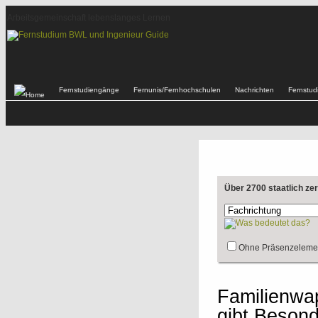
Arbeitsgemeinschaft lebenslanges Lernen
Fernstudiengänge
Fernunis/Fernhochschulen
Nachrichten
Fernstu
Über 2700 staatlich ze
Ohne Präsenzeleme
Familienwap
gibt Besond