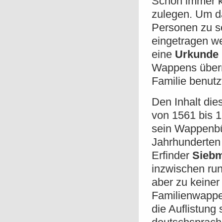
Schon immer k
zulegen. Um d
Personen zu s
eingetragen we
eine
Urkunde
Wappens überr
Familie benutz
Den Inhalt die
von 1561 bis 1
sein Wappenbü
Jahrhunderten 
Erfinder
Sieb
inzwischen ru
aber zu keiner
Familienwappen 
die Auflistung 