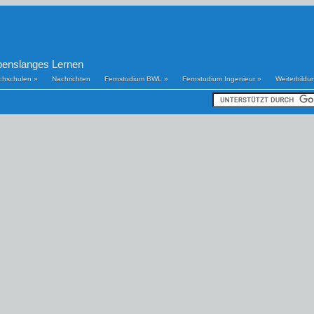
benslanges Lernen
chschulen
»
Nachrichten
Fernstudium BWL
»
Fernstudium Ingenieur
»
Weiterbildu