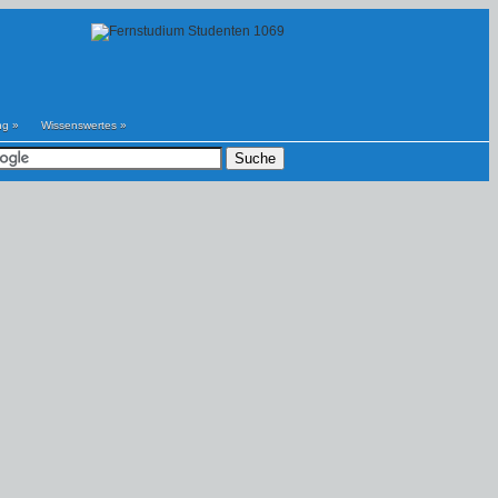
ng
»
Wissenswertes
»