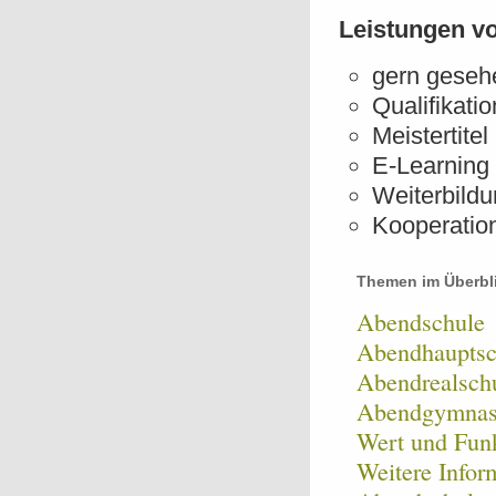
Leistungen v
gern geseh
Qualifikatio
Meistertitel
E-Learning
Weiterbildu
Kooperatio
Themen im Überbl
Abendschule
Abendhauptsc
Abendrealsch
Abendgymna
Wert und Funk
Weitere Infor