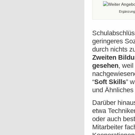
Ergänzung
Schulabschlüss
geringeres Soz
durch nichts 
Zweiten Bild
gesehen
, wei
nachgewiesene
“
Soft Skills
” w
und Ähnliches
Darüber hinau
etwa Technike
oder auch be
Mitarbeiter fac