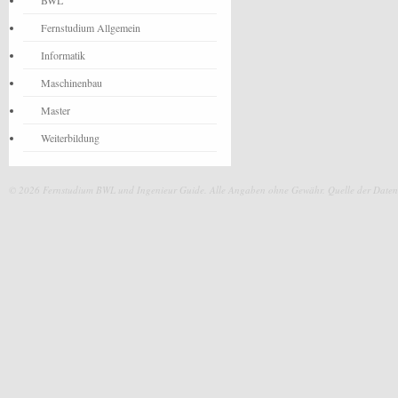
BWL
Fernstudium Allgemein
Informatik
Maschinenbau
Master
Weiterbildung
© 2026 Fernstudium BWL und Ingenieur Guide.
Alle Angaben ohne Gewähr. Quelle der Daten: