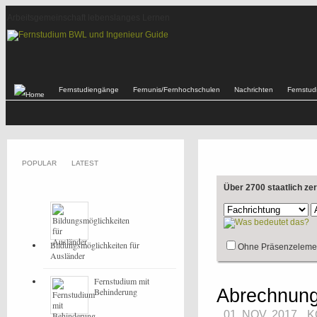
Arbeitsgemeinschaft lebenslanges Lernen
Fernstudiengänge
Fernunis/Fernhochschulen
Nachrichten
Fernstu
POPULAR
LATEST
Über 2700 staatlich ze
Bildungsmöglichkeiten für
Ohne Präsenzeleme
Ausländer
Fernstudium mit
Abrechnung
Behinderung
01. NOV, 2017
K