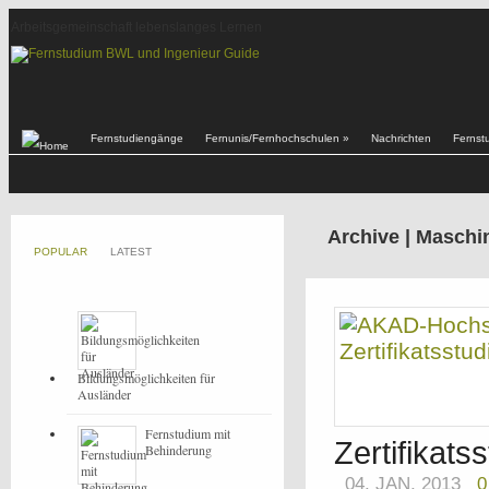
Arbeitsgemeinschaft lebenslanges Lernen
Fernstudiengänge
Fernunis/Fernhochschulen
»
Nachrichten
Fernst
Archive | Masch
POPULAR
LATEST
Bildungsmöglichkeiten für
Ausländer
Fernstudium mit
Zertifikat
Behinderung
04. JAN, 2013