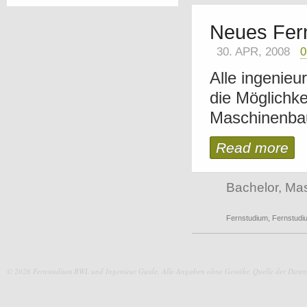
Neues Fer
30. APR, 2008
Alle ingenieu
die Möglichk
Maschinenbau
Read more
Bachelor
,
Mas
Fernstudium
,
Fernstudi
© 2026 Fernstudium BWL und Ingenieur Guide.
Alle Angaben ohne Gewähr. Quelle der Daten: