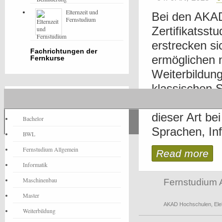
Elternzeit und
Bei den AKA
Fernstudium
Zertifikatsst
erstrecken si
Fachrichtungen der
ermöglichen 
Fernkurse
Weiterbildung
klassischen 
Fernstudium-News
Hochschulniv
dieser Art b
Bachelor
Sprachen, Info
BWL
Fernstudium Allgemein
Read more
Informatik
Maschinenbau
Fernstudium 
Master
AKAD Hochschulen
,
Ele
Weiterbildung