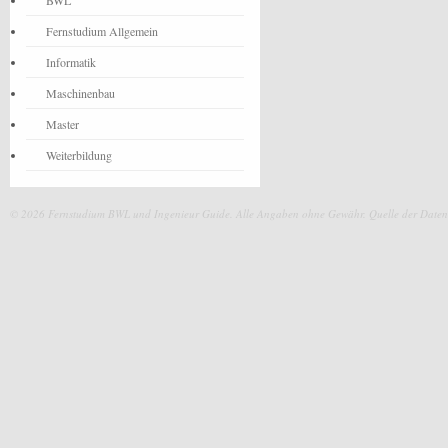
BWL
Fernstudium Allgemein
Informatik
Maschinenbau
Master
Weiterbildung
© 2026 Fernstudium BWL und Ingenieur Guide.
Alle Angaben ohne Gewähr. Quelle der Daten: