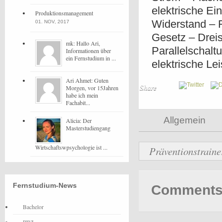
elektrische Ei
Produktionsmanagement
Widerstand – 
01. NOV, 2017
Gesetz – Dreis
mk: Hallo Ari,
Parallelschal
Informationen über
ein Fernstudium in ...
elektrische L
Ari Ahmet: Guten
Share
Morgen, vor 15Jahren
habe ich mein
Fachabit...
Allgemein
Alicia: Der
Masterstudiengang
Wirtschaftswpsychologie ist ...
Präventionstraine
Fernstudium-News
Comments 
Bachelor