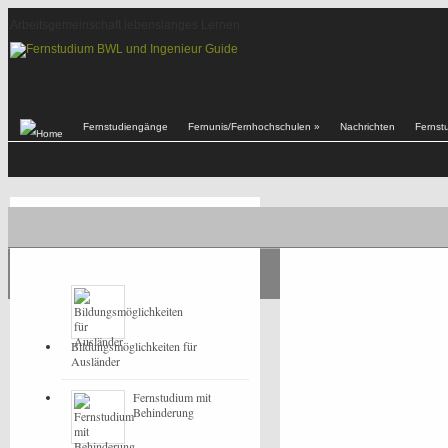
Arbeitsgemeinschaft lebenslanges Lernen
Fernstudiengänge
Fernunis/Fernhochschulen
»
Nachrichten
Fernst
POPULAR
LATEST
Bildungsmöglichkeiten für
Ausländer
Fernstudium mit
Behinderung