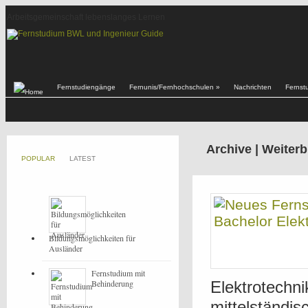
Arbeitsgemeinschaft lebenslanges Lernen
Fernstudiengänge
Fernunis/Fernhochschulen
»
Nachrichten
Fernst
Archive | Weiter
POPULAR
LATEST
Bildungsmöglichkeiten für
Ausländer
Fernstudium mit
Behinderung
Elektrotechnik
mittelständi