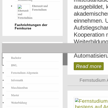
ausgebildet, 
Elternzeit und
Fernstudium
akademischen
einnehmen. U
Fachrichtungen der
Aufstiegschan
Fernkurse
Kooperation 
Weiterbildun
Fernstudium-News
Elektrotechn
Automatisieru
Bachelor
BWL
Read more
Fernstudium Allgemein
Fernstudium 
Informatik
Maschinenbau
Master
Weiterbildung