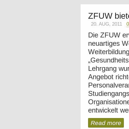
ZFUW biete
20. AUG, 2011
Die ZFUW erw
neuartiges W
Weiterbildun
„Gesundheitsm
Lehrgang wurd
Angebot richt
Personalveran
Studiengangs
Organisation
entwickelt we
Read more