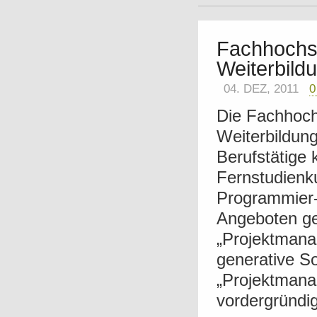
Fachhochsc
Weiterbild
04. DEZ, 2011
Die Fachhochs
Weiterbildun
Berufstätige
Fernstudienk
Programmier
Angeboten ge
„Projektmana
generative S
„Projektmanag
vordergründig 