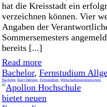
hat die Kreisstadt ein erfolg
verzeichnen können. Vier we
Angaben der Verantwortlich
Sommersemesters angemelde
bereits [...]
Read more
Bachelor
,
Fernstudium Allg
Bachelor
,
Bad Oldesloe
,
Fernstudium
,
Wirtschaftsingenieurwesen