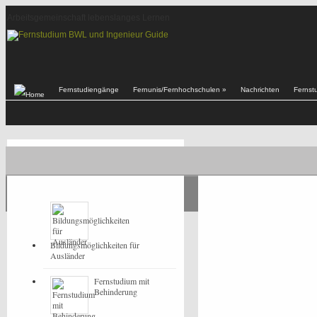
Arbeitsgemeinschaft lebenslanges Lernen
Fernstudiengänge
Fernunis/Fernhochschulen
»
Nachrichten
Fernst
POPULAR
LATEST
Bildungsmöglichkeiten für
Ausländer
Fernstudium mit
Behinderung