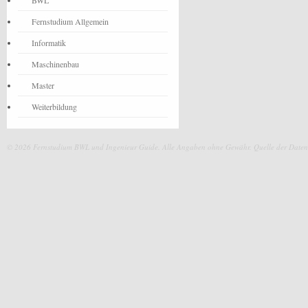
BWL
Fernstudium Allgemein
Informatik
Maschinenbau
Master
Weiterbildung
© 2026 Fernstudium BWL und Ingenieur Guide.
Alle Angaben ohne Gewähr. Quelle der Daten: