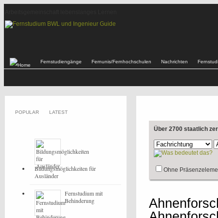
Arbeitsgemeinschaft lebenslanges Lernen
Fernstudiengänge
Fernunis/Fernhochschulen
Nachrichten
Fernstu
POPULAR
LATEST
Über 2700 staatlich ze
Bildungsmöglichkeiten für
Ohne Präsenzeleme
Ausländer
Fernstudium mit
Ahnenforsc
Behinderung
Ahnenforsch