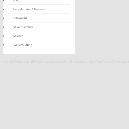
BWL
Fernstudium Allgemein
Informatik
Maschinenbau
Master
Weiterbildung
© 2026 Fernstudium BWL und Ingenieur Guide.
Alle Angaben ohne Gewähr. Quelle der Daten: