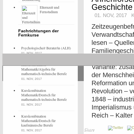
Geschichte
Elternzeit und
Fernstudium
01. NOV, 2017
Zeitzeugenbefr
Fachrichtungen der
Verwandtschaf
Fernkurse
lesen – Quelle
Psychologische/r Berater/in (ALH)
Familiengeschi
01. NOV, 2017
Ahnenforscher
Kurskombination
Variante: zusä
Mathematik/Algebra für
mathematisch-technische Berufe
der Menschheit
01. NOV, 2017
Reformation u
Revolution – 
Kurskombination
Mathematik/Deutsch für
1848 – industr
mathematisch-technische Berufe
01. NOV, 2017
Imperialismus 
Reich – Kalter
Kurskombination
Mathematik/Deutsch für
kaufmännische Berufe
Share
01. NOV, 2017