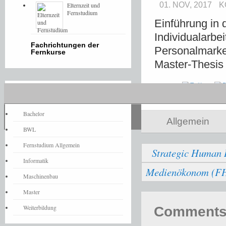
01. NOV, 2017
K
Elternzeit und
Fernstudium
Einführung in 
Individualarbei
Fachrichtungen der
Personalmarket
Fernkurse
Master-Thesis
Share
Fernstudium-News
Bachelor
Allgemein
BWL
Fernstudium Allgemein
Strategic Human
Informatik
Medienökonom (F
Maschinenbau
Master
Weiterbildung
Comments 