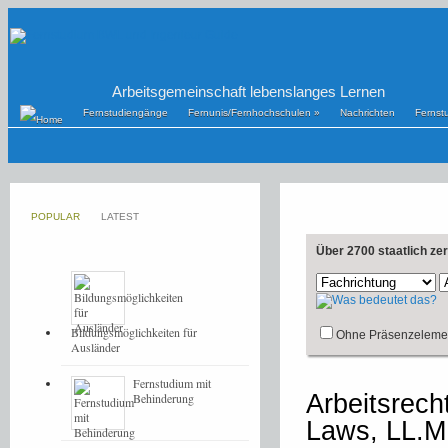
Arbeitsgemeinschaft lebenslanges Lernen
Fernstudiengänge
Fernunis/Fernhochschulen
»
Nachrichten
Fernst
POPULAR
LATEST
Über 2700 staatlich ze
Bildungsmöglichkeiten für
Ohne Präsenzeleme
Ausländer
Fernstudium mit
Arbeitsrec
Behinderung
Laws, LL.M