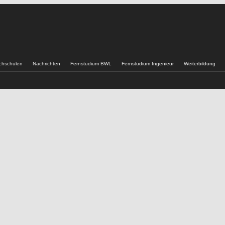
chschulen
Nachrichten
Fernstudium BWL
Fernstudium Ingenieur
Weiterbildung