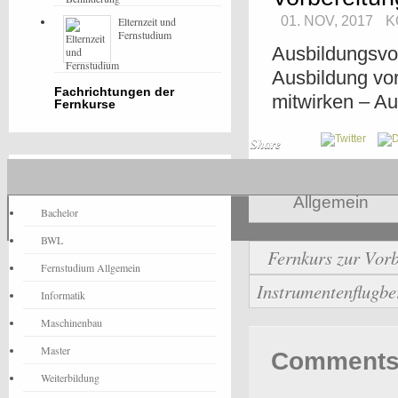
01. NOV, 2017
K
Elternzeit und
Fernstudium
Ausbildungsvo
Ausbildung vor
Fachrichtungen der
mitwirken – Au
Fernkurse
Share
Fernstudium-News
Allgemein
Bachelor
BWL
Fernkurs zur Vorb
Fernstudium Allgemein
Instrumentenflugb
Informatik
Maschinenbau
Master
Comments 
Weiterbildung