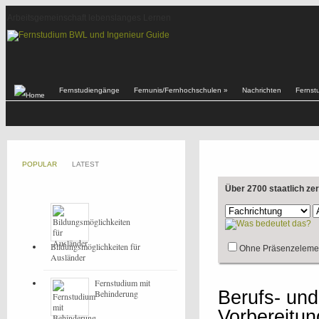
Arbeitsgemeinschaft lebenslanges Lernen
Fernstudiengänge
Fernunis/Fernhochschulen
»
Nachrichten
Fernst
POPULAR
LATEST
Über 2700 staatlich ze
Bildungsmöglichkeiten für
Ohne Präsenzeleme
Ausländer
Fernstudium mit
Berufs- und
Behinderung
Vorbereitu