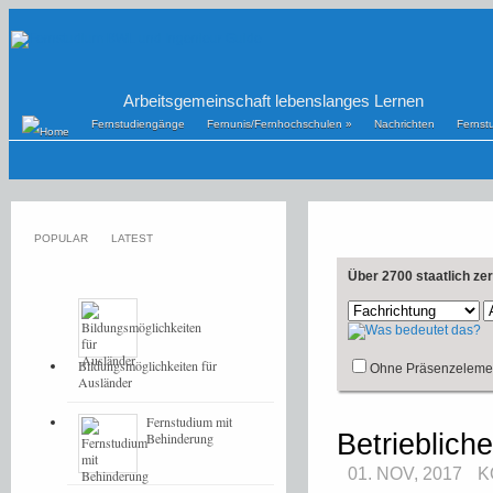
Arbeitsgemeinschaft lebenslanges Lernen
Fernstudiengänge
Fernunis/Fernhochschulen
»
Nachrichten
Fernst
POPULAR
LATEST
Über 2700 staatlich ze
Bildungsmöglichkeiten für
Ohne Präsenzeleme
Ausländer
Fernstudium mit
Betrieblic
Behinderung
01. NOV, 2017
K