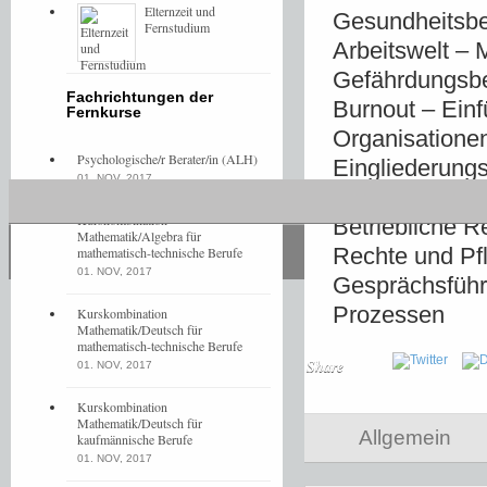
Elternzeit und
Gesundheitsbe
Fernstudium
Arbeitswelt –
Gefährdungsbe
Fachrichtungen der
Burnout – Ein
Fernkurse
Organisatione
Psychologische/r Berater/in (ALH)
Eingliederung
01. NOV, 2017
BGM – Handlun
Kurskombination
Betriebliche 
Mathematik/Algebra für
Rechte und Pf
mathematisch-technische Berufe
01. NOV, 2017
Gesprächsführ
Prozessen
Kurskombination
Mathematik/Deutsch für
mathematisch-technische Berufe
Share
01. NOV, 2017
Kurskombination
Mathematik/Deutsch für
Allgemein
kaufmännische Berufe
01. NOV, 2017