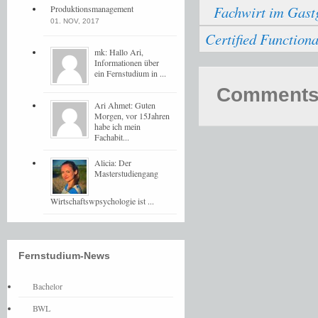
Fachwirt im Gast
Produktionsmanagement
01. NOV, 2017
Certified Functiona
mk: Hallo Ari,
Informationen über
ein Fernstudium in ...
Comments 
Ari Ahmet: Guten
Morgen, vor 15Jahren
habe ich mein
Fachabit...
Alicia: Der
Masterstudiengang
Wirtschaftswpsychologie ist ...
Fernstudium-News
Bachelor
BWL