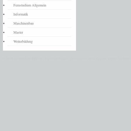
Fernstudium Allgemein
Informatik
Maschinenbau
Master
Weiterbildung
© 2026 Fernstudium BWL und Ingenieur Guide.
Alle Angaben ohne Gewähr. Quelle der Daten: