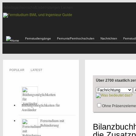
Arbeitsgemeinschaft lebenslanges Lernen
Fernstudiengänge
Fernunis/Fernhochschulen
Nachrichten
Fernstu
POPULAR
LATEST
Über 2700 staatlich ze
Bildungsmöglichkeiten für
Ohne Präsenzeleme
Ausländer
Fernstudium mit
Bilanzbuchha
Behinderung
die Zusatzp