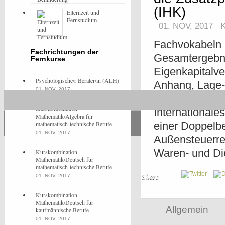
(IHK)
Elternzeit und
Fernstudium
01. NOV, 2017
Fachvokabeln 
Fachrichtungen der
Gesamtergebni
Fernkurse
Eigenkapitalv
Psychologische/r Berater/in (ALH)
Anhang, Lage-
01. NOV, 2017
Analyse intern
Kurskombination
International
Mathematik/Algebra für
mathematisch-technische Berufe
einer Doppelb
01. NOV, 2017
Außensteuerre
Waren- und Di
Kurskombination
Mathematik/Deutsch für
mathematisch-technische Berufe
Share
01. NOV, 2017
Kurskombination
Mathematik/Deutsch für
Allgemein
kaufmännische Berufe
01. NOV, 2017