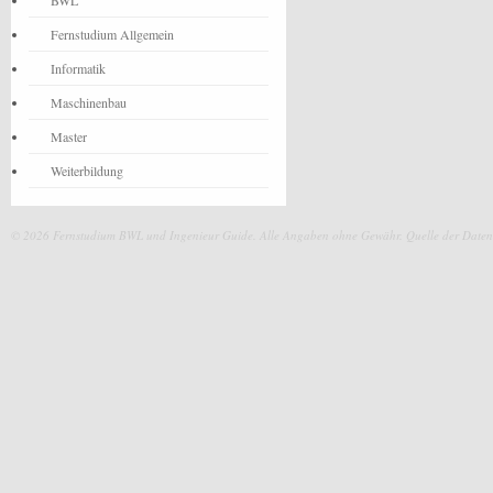
BWL
Fernstudium Allgemein
Informatik
Maschinenbau
Master
Weiterbildung
© 2026 Fernstudium BWL und Ingenieur Guide.
Alle Angaben ohne Gewähr. Quelle der Daten: