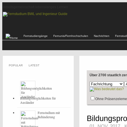
Arbeitsgemeinschaft lebenslanges Lernen
Fernstudiengänge
Fernunis/Fernhochschulen
Nachrichten
Fernstu
POPULAR
LATEST
Über 2700 staatlich ze
Bildungsmöglichkeiten für
Ohne Präsenzeleme
Ausländer
Fernstudium mit
Bildungspro
Behinderung
01. NOV, 2017