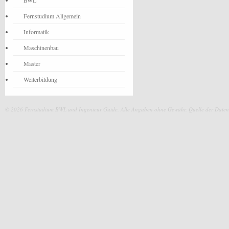
BWL
Fernstudium Allgemein
Informatik
Maschinenbau
Master
Weiterbildung
© 2026 Fernstudium BWL und Ingenieur Guide.
Alle Angaben ohne Gewähr. Quelle der Daten: