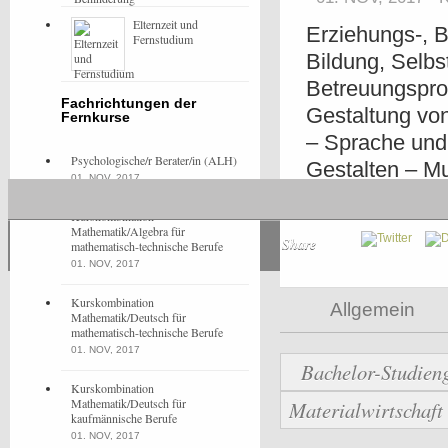
Elternzeit und
Erziehungs-, B
Fernstudium
Bildung, Selbs
Betreuungspro
Fachrichtungen der
Gestaltung vo
Fernkurse
– Sprache und 
Psychologische/r Berater/in (ALH)
Gestalten – M
01. NOV, 2017
Experimentier
Kurskombination
Mathematik/Algebra für
Share
mathematisch-technische Berufe
01. NOV, 2017
Kurskombination
Allgemein
Mathematik/Deutsch für
mathematisch-technische Berufe
01. NOV, 2017
Bachelor-Studieng
Kurskombination
Mathematik/Deutsch für
Materialwirtschaf
kaufmännische Berufe
01. NOV, 2017