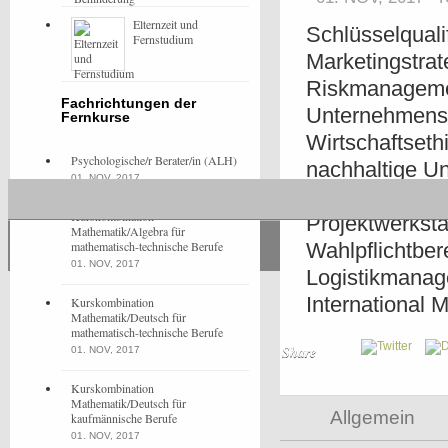
Elternzeit und
Schlüsselquali
Fernstudium
Marketingstrat
Riskmanagemen
Fachrichtungen der
Unternehmense
Fernkurse
Wirtschaftset
Psychologische/r Berater/in (ALH)
nachhaltige U
01. NOV, 2017
Wissensmangem
Kurskombination
Projektwerksta
Mathematik/Algebra für
mathematisch-technische Berufe
Wahlpflichtber
01. NOV, 2017
Logistikmanag
International
Kurskombination
Mathematik/Deutsch für
mathematisch-technische Berufe
Share
01. NOV, 2017
Kurskombination
Mathematik/Deutsch für
Allgemein
kaufmännische Berufe
01. NOV, 2017