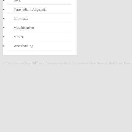
BWL
Fernstudium Allgemein
Informatik
Maschinenbau
Master
Weiterbildung
© 2026 Fernstudium BWL und Ingenieur Guide.
Alle Angaben ohne Gewähr. Quelle der Daten: