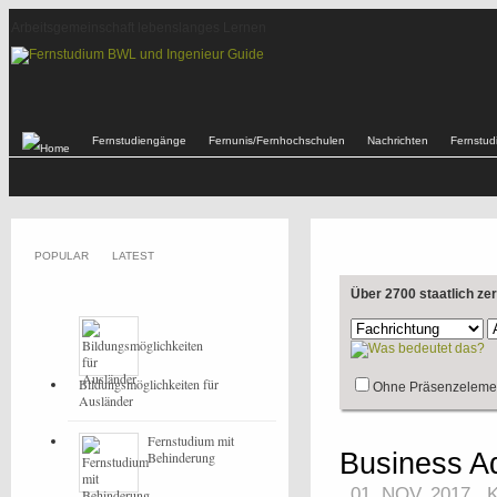
Arbeitsgemeinschaft lebenslanges Lernen
Fernstudiengänge
Fernunis/Fernhochschulen
Nachrichten
Fernstu
POPULAR
LATEST
Über 2700 staatlich ze
Bildungsmöglichkeiten für
Ohne Präsenzeleme
Ausländer
Fernstudium mit
Business Ad
Behinderung
01. NOV, 2017