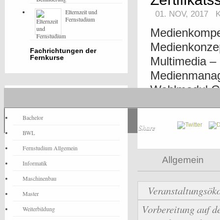
Elternzeit und
01. NOV, 2017
Fernstudium
Medienkompet
Medienkonzep
Fachrichtungen der
Fernkurse
Multimedia –
Medienmanag
Wahlmodul Ge
Fernstudium-News
Film und Ton 
Bachelor
Share
BWL
Fernstudium Allgemein
Allgemein
Informatik
Maschinenbau
Veranstaltungsö
Master
Vorbereitung auf d
Weiterbildung