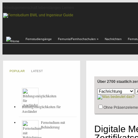
Arbeitsgemeinschaft lebenslanges Lernen
Fernstudiengänge
Fernunis/Fernhochschulen
»
Nachrichten
Fernst
POPULAR
LATEST
Über 2700 staatlich ze
Bildungsmöglichkeiten für
Ohne Präsenzeleme
Ausländer
Fernstudium mit
Digitale M
Behinderung
Zertifikat