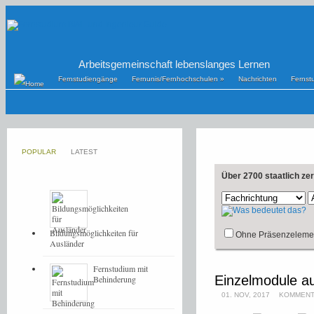
Arbeitsgemeinschaft lebenslanges Lernen
Fernstudiengänge
Fernunis/Fernhochschulen
»
Nachrichten
Fernst
POPULAR
LATEST
Über 2700 staatlich ze
Bildungsmöglichkeiten für
Ohne Präsenzeleme
Ausländer
Fernstudium mit
Einzelmodule au
Behinderung
01. NOV, 2017
KOMMENT