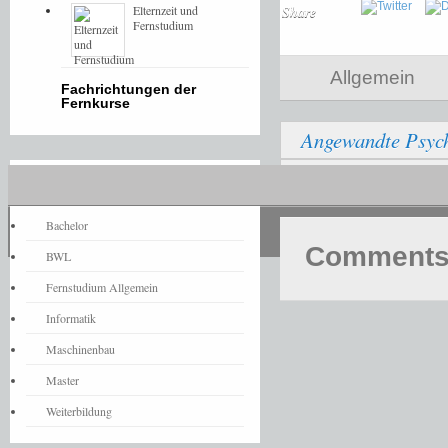
Elternzeit und
Share
Fernstudium
Allgemein
Fachrichtungen der
Fernkurse
Angewandte Psycho
Geprüfter Tourismu
Fernstudium-News
Bachelor
Comments 
BWL
Fernstudium Allgemein
Informatik
Maschinenbau
Master
Weiterbildung