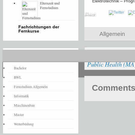
Elektrotechnik – Pro
Elternzeit und
Fernstudium
Share
Fachrichtungen der
Fernkurse
Allgemein
Betriebswirtschaf
Fernstudium-News
Public Health (MA)
Bachelor
BWL
Comments 
Fernstudium Allgemein
Informatik
Maschinenbau
Master
Weiterbildung