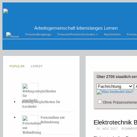
Arbeitsgemeinschaft lebenslanges Lernen
Fernstudiengänge
Fernunis/Fernhochschulen
»
Nachrichten
Fernst
POPULAR
LATEST
Über 2700 staatlich ze
Bildungsmöglichkeiten für
Ohne Präsenzeleme
Ausländer
Fernstudium mit
Elektrotechnik 
Behinderung
01. NOV, 2017
KOMMENT