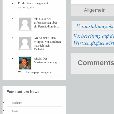
Produktionsmanagement
01. NOV, 2017
Allgemein
mk: Hallo Ari,
Informationen über
Veranstaltungsö
ein Fernstudium in ...
Vorbereitung auf d
Ari Ahmet: Guten
Wirtschaftsfachwir
Morgen, vor 15Jahren
habe ich mein
Fachabit...
Alicia: Der
Comments 
Masterstudiengang
Wirtschaftswpsychologie ist ...
Fernstudium-News
Bachelor
BWL