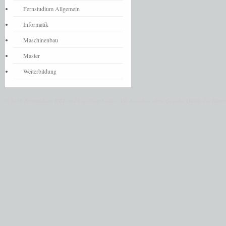
Fernstudium Allgemein
Informatik
Maschinenbau
Master
Weiterbildung
© 2026 Fernstudium BWL und Ingenieur Guide.
Alle Angaben ohne Gewähr. Quelle der Daten: