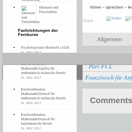
Elternzeit und
hören – sprechen – le
Fernstudium
Share
Fachrichtungen der
Fernkurse
Allgemein
Psychologische/r Berater/in (ALH)
01. NOV, 2017
Verkehrsluftfahr
Kurskombination
Part-FCL
Mathematik/Algebra für
mathematisch-technische Berufe
Französisch für An
01. NOV, 2017
Kurskombination
Mathematik/Deutsch für
mathematisch-technische Berufe
Comments 
01. NOV, 2017
Kurskombination
Mathematik/Deutsch für
kaufmännische Berufe
01. NOV, 2017