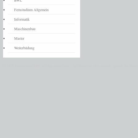
BWL
Fernstudium Allgemein
Informatik
Maschinenbau
Master
Weiterbildung
© 2026 Fernstudium BWL und Ingenieur Guide.
Alle Angaben ohne Gewähr. Quelle der Daten: