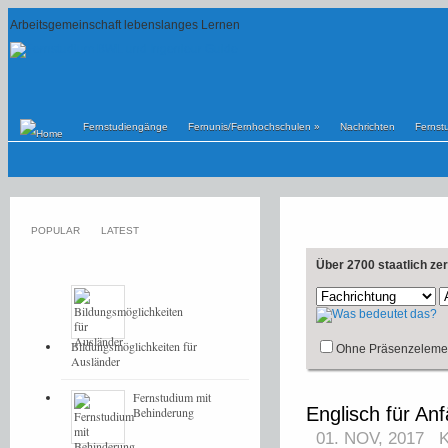
Arbeitsgemeinschaft lebenslanges Lernen
Fernstudiengänge
Fernunis/Fernhochschulen
»
Nachrichten
Fernst
POPULAR
LATEST
Über 2700 staatlich ze
Bildungsmöglichkeiten für
Ohne Präsenzeleme
Ausländer
Fernstudium mit
Englisch für An
Behinderung
01. NOV, 2017