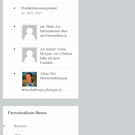
Produktionsmanagement
01. NOV, 2017
mk: Hallo Ari,
Informationen über
ein Fernstudium in ...
Ari Ahmet: Guten
Morgen, vor 15Jahren
habe ich mein
Fachabit...
Alicia: Der
Masterstudiengang
Wirtschaftswpsychologie ist ...
Fernstudium-News
Bachelor