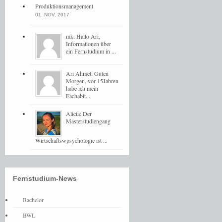
Produktionsmanagement
01. NOV, 2017
mk: Hallo Ari,
Informationen über
ein Fernstudium in ...
Ari Ahmet: Guten
Morgen, vor 15Jahren
habe ich mein
Fachabit...
Alicia: Der
Masterstudiengang
Wirtschaftswpsychologie ist ...
Fernstudium-News
Bachelor
BWL