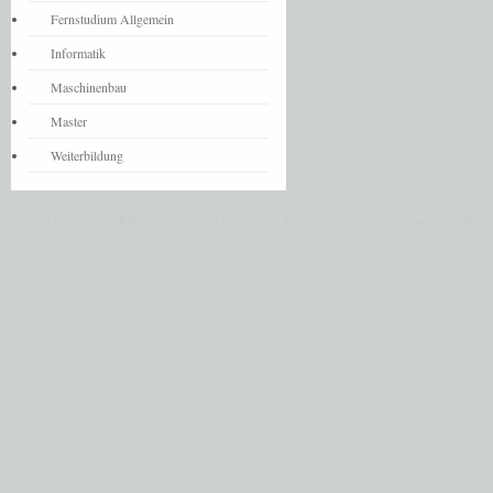
Fernstudium Allgemein
Informatik
Maschinenbau
Master
Weiterbildung
© 2026 Fernstudium BWL und Ingenieur Guide.
Alle Angaben ohne Gewähr. Quelle der Daten: