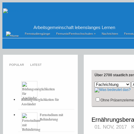
Arbeitsgemeinschaft lebenslanges Lernen
Fernstudiengänge
Fernunis/Fernhochschulen
»
Nachrichten
Fernst
POPULAR
LATEST
Über 2700 staatlich ze
Bildungsmöglichkeiten für
Ohne Präsenzeleme
Ausländer
Fernstudium mit
Ernährungsberat
Behinderung
01. NOV, 2017