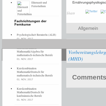
Elternzeit und
Ernährungsphysilogisc
Fernstudium
Share
Fachrichtungen der
Fernkurse
Allgemein
Psychologische/r Berater/in (ALH)
01. NOV, 2017
Autor/in werden –
Kurskombination
Vorbereitungslehrga
Mathematik/Algebra für
mathematisch-technische Berufe
(MHD)
01. NOV, 2017
Kurskombination
Mathematik/Deutsch für
mathematisch-technische Berufe
Comments 
01. NOV, 2017
Kurskombination
Mathematik/Deutsch für
kaufmännische Berufe
01. NOV, 2017