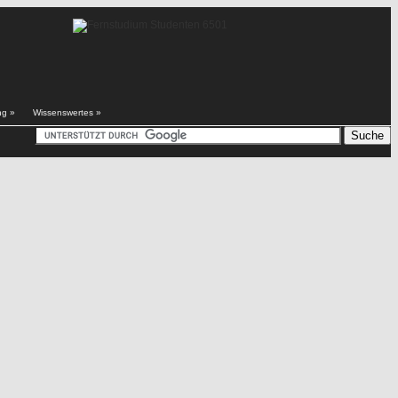
ng
»
Wissenswertes
»