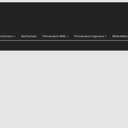
chschulen
»
Nachrichten
Fernstudium BWL
»
Fernstudium Ingenieur
»
Weiterbildu