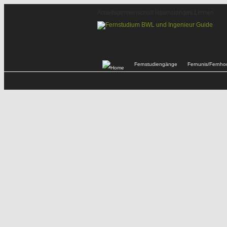
Arbeitsgemeinschaft lebenslanges Lernen
Fernstudiengänge
Fernunis/Fernho