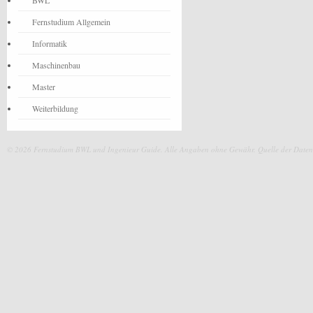
BWL
Fernstudium Allgemein
Informatik
Maschinenbau
Master
Weiterbildung
© 2026 Fernstudium BWL und Ingenieur Guide.
Alle Angaben ohne Gewähr. Quelle der Daten: