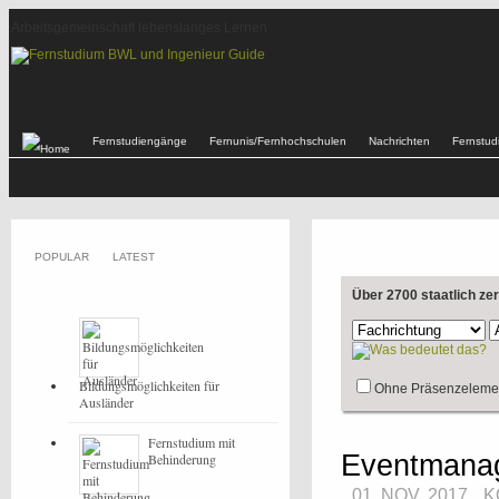
Arbeitsgemeinschaft lebenslanges Lernen
Fernstudiengänge
Fernunis/Fernhochschulen
Nachrichten
Fernstu
POPULAR
LATEST
Über 2700 staatlich ze
Bildungsmöglichkeiten für
Ohne Präsenzeleme
Ausländer
Fernstudium mit
Eventmanag
Behinderung
01. NOV, 2017
K