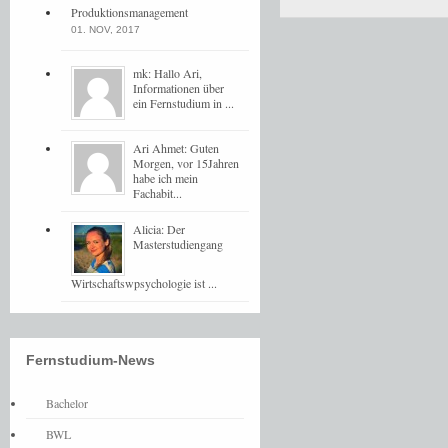
Produktionsmanagement
01. NOV, 2017
mk: Hallo Ari,
Informationen über
ein Fernstudium in ...
Ari Ahmet: Guten
Morgen, vor 15Jahren
habe ich mein
Fachabit...
Alicia: Der
Masterstudiengang
Wirtschaftswpsychologie ist ...
Fernstudium-News
Bachelor
BWL