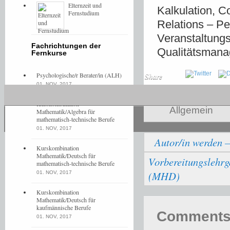
Elternzeit und
Kalkulation, 
Fernstudium
Relations – P
Veranstaltung
Fachrichtungen der
Qualitätsman
Fernkurse
Psychologische/r Berater/in (ALH)
Share
01. NOV, 2017
Kurskombination
Allgemein
Mathematik/Algebra für
mathematisch-technische Berufe
01. NOV, 2017
Autor/in werden –
Kurskombination
Mathematik/Deutsch für
Vorbereitungslehrga
mathematisch-technische Berufe
(MHD)
01. NOV, 2017
Kurskombination
Mathematik/Deutsch für
kaufmännische Berufe
Comments 
01. NOV, 2017