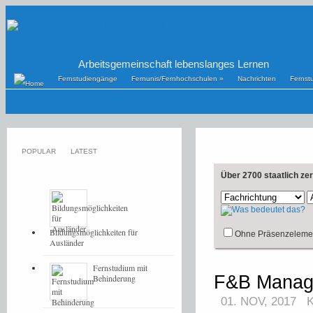
Arbeitsgemeinschaft lebenslanges Lernen
Fernstudiengänge
Fernunis/Fernhochschulen
»
Nachrichten
Fernst
POPULAR
LATEST
Über 2700 staatlich ze
Bildungsmöglichkeiten für
Ohne Präsenzeleme
Ausländer
Fernstudium mit
F&B Manag
Behinderung
01. NOV, 2017