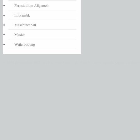
Fernstudium Allgemein
Informatik
Maschinenbau
Master
Weiterbildung
© 2026 Fernstudium BWL und Ingenieur Guide.
Alle Angaben ohne Gewähr. Quelle der Daten: