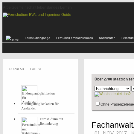
Arbeitsgemeinschaft lebenslanges Lernen
Fernstudiengänge
Fernunis/Fernhochschulen
Nachrichten
Fernstu
POPULAR
LATEST
Über 2700 staatlich ze
Bildungsmöglichkeiten für
Ohne Präsenzeleme
Ausländer
Fernstudium mit
Fachanwalt/
Behinderung
01. NOV, 2017