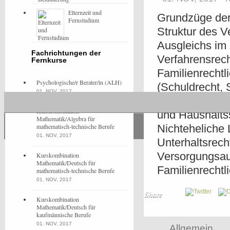
Elternzeit und
Grundzüge der 
Fernstudium
Struktur des V
Ausgleichs im
Fachrichtungen der
Verfahrensrech
Fernkurse
Familienrecht
Psychologische/r Berater/in (ALH)
(Schuldrecht, 
01. NOV, 2017
Kindschaftsr
Kurskombination
und Haushalts
Mathematik/Algebra für
mathematisch-technische Berufe
Nichteheliche
01. NOV, 2017
Unterhaltsrec
Versorgungsaus
Kurskombination
Mathematik/Deutsch für
Familienrecht
mathematisch-technische Berufe
01. NOV, 2017
Share
Kurskombination
Mathematik/Deutsch für
kaufmännische Berufe
01. NOV, 2017
Allgemein