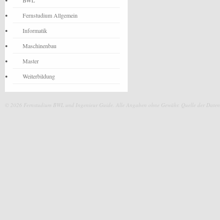
BWL
Fernstudium Allgemein
Informatik
Maschinenbau
Master
Weiterbildung
© 2026 Fernstudium BWL und Ingenieur Guide.
Alle Angaben ohne Gewähr. Quelle der Daten: