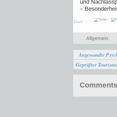
und Nachlassp
– Besonderhei
Share
Allgemein
Angewandte Psycho
Geprüfter Tourismu
Comments 
© 2026 Fernstudium BWL und Ingenieur Guide.
Alle Angaben ohne Gewähr. Quelle der Daten: