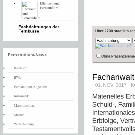
Elternzeit und
Fernstudium
Fachrichtungen der
Fernkurse
Über 2700 staatlich ze
Fernstudium-News
Ohne Präsenzeleme
Bachelor
Fachanwalt
BWL
01. NOV, 2017
K
Fernstudium Allgemein
Materielles Er
Informatik
Schuld-, Famili
Maschinenbau
International
Master
Erbfolge, Vert
Weiterbildung
Testamentvoll