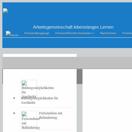
Arbeitsgemeinschaft lebenslanges Lernen
Fernstudiengänge
Fernunis/Fernhochschulen
»
Nachrichten
Fernst
POPULAR
LATEST
Bildungsmöglichkeiten für
Ausländer
Fernstudium mit
Behinderung