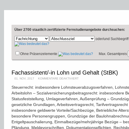
Über 2700 staatlich zertifizierte Fernstudienangebote durchsuchen:
oder/und
Suchbegriff
Ohne Präsenzelemente
Max. Gesamtpreis
Fachassistent/-in Lohn und Gehalt (StBK)
01. NOV, 2017
KOMMENTARE DEAKTIVIERT
Steuerrecht: insbesondere Lohnsteuerabzugsverfahren, Lohnste
Arbeitslohn – Sozialversicherungsbeitragsrecht: insbesondere B
Statusfeststellung, Umlageverfahren, Außenprüfung – Grundzüge
gesetzliche Grundlagen, Arbeitsvertragsrecht, Tarifvertragsrec
insbesondere geldwerte Vorteile/Sachbezüge, Betriebliche Alter
besondere Personengruppen, Grundzüge der Baulohnabrechnun
Entgeltpauschalierung, Einmalbezüge/mehrjährige Bezüge – be
Pfändung, Meldevorschriften, Dokumentationspflichten, Rechtsbe