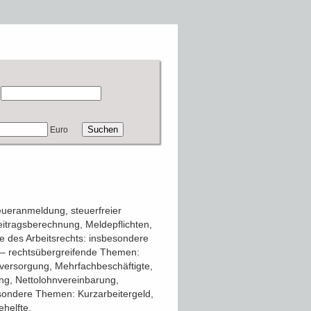
Euro
ueranmeldung, steuerfreier
eitragsberechnung, Meldepflichten,
 des Arbeitsrechts: insbesondere
ht – rechtsübergreifende Themen:
sversorgung, Mehrfachbeschäftigte,
g, Nettolohnvereinbarung,
sondere Themen: Kurzarbeitergeld,
helfte,