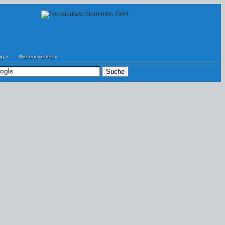
ng
»
Wissenswertes
»