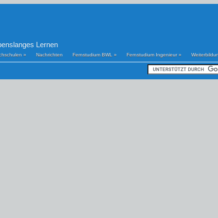
benslanges Lernen
chschulen
»
Nachrichten
Fernstudium BWL
»
Fernstudium Ingenieur
»
Weiterbildu