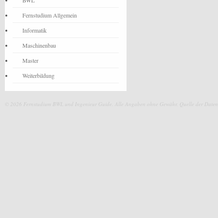
BWL
Fernstudium Allgemein
Informatik
Maschinenbau
Master
Weiterbildung
© 2026 Fernstudium BWL und Ingenieur Guide.
Alle Angaben ohne Gewähr. Quelle der Daten: