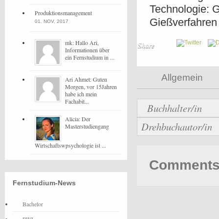
Technologie: 
Produktionsmanagement
Gießverfahren 
01. NOV, 2017
mk: Hallo Ari,
Share
Informationen über
ein Fernstudium in ...
Allgemein
Ari Ahmet: Guten
Morgen, vor 15Jahren
habe ich mein
Fachabit...
Buchhalter/in
Alicia: Der
Drehbuchautor/in
Masterstudiengang
Wirtschaftswpsychologie ist ...
Comments 
Fernstudium-News
Bachelor