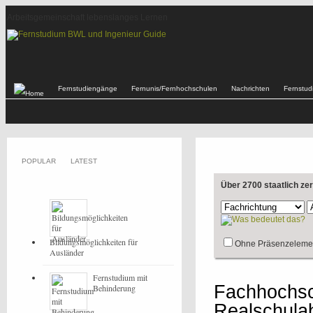
Arbeitsgemeinschaft lebenslanges Lernen
Fernstudiengänge
Fernunis/Fernhochschulen
Nachrichten
Fernstu
POPULAR
LATEST
Über 2700 staatlich ze
Bildungsmöglichkeiten für
Ohne Präsenzeleme
Ausländer
Fernstudium mit
Fachhochsch
Behinderung
Realschulab