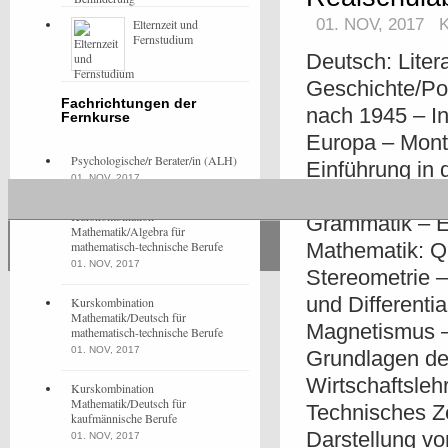
01. NOV, 2017
Elternzeit und
Fernstudium
Deutsch: Liter
Geschichte/Pol
Fachrichtungen der
nach 1945 – In
Fernkurse
Europa – Mon
Psychologische/r Berater/in (ALH)
Einführung in 
01. NOV, 2017
Entwicklungsh
Kurskombination
Grammatik – E
Mathematik/Algebra für
mathematisch-technische Berufe
Mathematik: Q
01. NOV, 2017
Stereometrie –
und Differentia
Kurskombination
Mathematik/Deutsch für
Magnetismus –
mathematisch-technische Berufe
01. NOV, 2017
Grundlagen de
Wirtschaftsleh
Kurskombination
Mathematik/Deutsch für
Technisches Z
kaufmännische Berufe
Darstellung vo
01. NOV, 2017