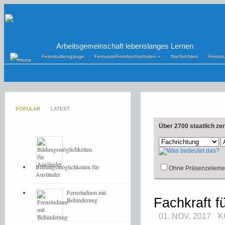
Arbeitsgemeinschaft lebenslanges Lernen
Fernstudiengänge
Fernunis/Fernhochschulen
»
Nachrichten
Fernst
POPULAR
LATEST
Über 2700 staatlich ze
Bildungsmöglichkeiten für
Ohne Präsenzeleme
Ausländer
Fernstudium mit
Fachkraft f
Behinderung
01. NOV, 2017
K