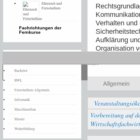
Elternzeit und
Rechtsgrundlag
Fernstudium
Kommunikation
Verhalten und
Fachrichtungen der
Sicherheitstec
Fernkurse
Aufklärung un
Organisation v
Fernstudium-News
Share
Bachelor
BWL
Allgemein
Fernstudium Allgemein
Informatik
Veranstaltungsö
Maschinenbau
Vorbereitung auf d
Master
Wirtschaftsfachwir
Weiterbildung