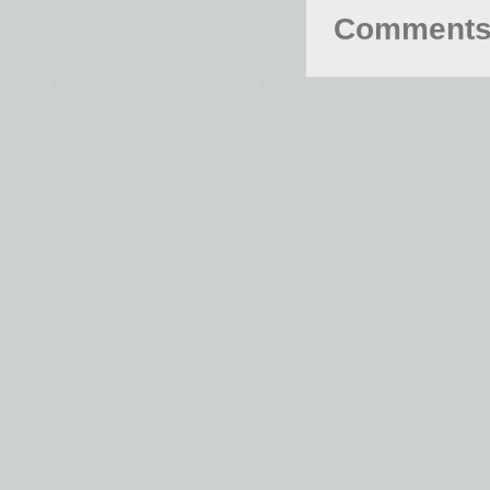
Comments 
© 2026 Fernstudium BWL und Ingenieur Guide.
Alle Angaben ohne Gewähr. Quelle der Daten: