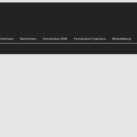
chschulen
Nachrichten
Fernstudium BWL
Fernstudium Ingenieur
Weiterbildung