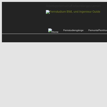
Arbeitsgemeinschaft lebenslanges Lernen
Fernstudiengänge
Fernunis/Fernho