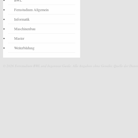
BWL
Fernstudium Allgemein
Informatik
Maschinenbau
Master
Weiterbildung
© 2026 Fernstudium BWL und Ingenieur Guide.
Alle Angaben ohne Gewähr. Quelle der Daten: