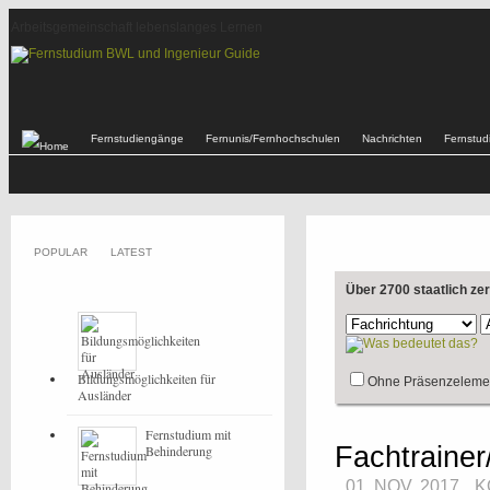
Arbeitsgemeinschaft lebenslanges Lernen
Fernstudiengänge
Fernunis/Fernhochschulen
Nachrichten
Fernstu
POPULAR
LATEST
Über 2700 staatlich ze
Bildungsmöglichkeiten für
Ohne Präsenzeleme
Ausländer
Fernstudium mit
Fachtrainer
Behinderung
01. NOV, 2017
K