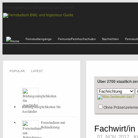
Arbeitsgemeinschaft lebenslanges Lernen
Fernstudiengänge
Fernunis/Fernhochschulen
Nachrichten
Fernstu
POPULAR
LATEST
Über 2700 staatlich ze
Bildungsmöglichkeiten für
Ohne Präsenzeleme
Ausländer
Fernstudium mit
Fachwirt/in
Behinderung
01. NOV, 2017
K