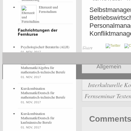
Elternzeit und
Selbstmanageme
Fernstudium
Betriebswirtsch
Personalmanag
Fachrichtungen der
Konfliktmanag
Fernkurse
Psychologische/r Berater/in (ALH)
Share
01. NOV, 2017
Kurskombination
Allgemein
Mathematik/Algebra für
mathematisch-technische Berufe
01. NOV, 2017
Interkulturelle 
Kurskombination
Mathematik/Deutsch für
Fernseminar Texten
mathematisch-technische Berufe
01. NOV, 2017
Kurskombination
Comments 
Mathematik/Deutsch für
kaufmännische Berufe
01. NOV, 2017