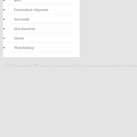
BWL
Fernstudium Allgemein
Informatik
Maschinenbau
Master
Weiterbildung
© 2026 Fernstudium BWL und Ingenieur Guide.
Alle Angaben ohne Gewähr. Quelle der Daten: