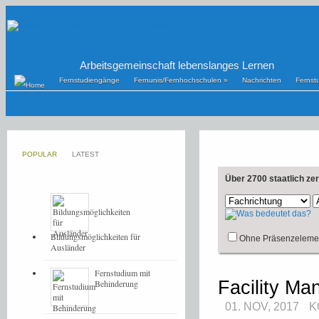
Arbeitsgemeinschaft lebenslanges Lernen
Fernstudiengänge
Fernunis/Fernhochschulen
»
Nachrichten
Fernst
POPULAR
LATEST
Über 2700 staatlich ze
Bildungsmöglichkeiten für
Ohne Präsenzeleme
Ausländer
Fernstudium mit
Facility Ma
Behinderung
01. NOV, 2017
K