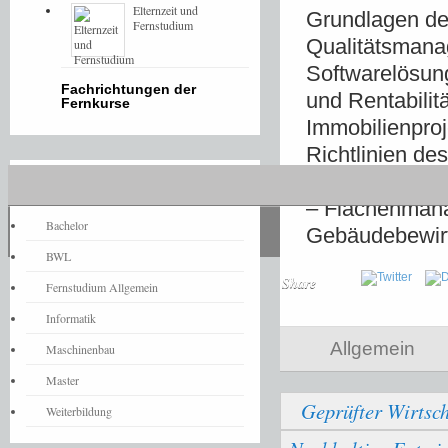
Elternzeit und
Grundlagen der
Fernstudium
Qualitätsmana
Softwarelösung
Fachrichtungen der
und Rentabili
Fernkurse
Immobilienpro
Richtlinien d
Instandhaltu
Fernstudium-News
– Flächenmanag
Bachelor
Gebäudebewir
BWL
Share
Fernstudium Allgemein
Informatik
Allgemein
Maschinenbau
Master
Geprüfter Wirtsch
Weiterbildung