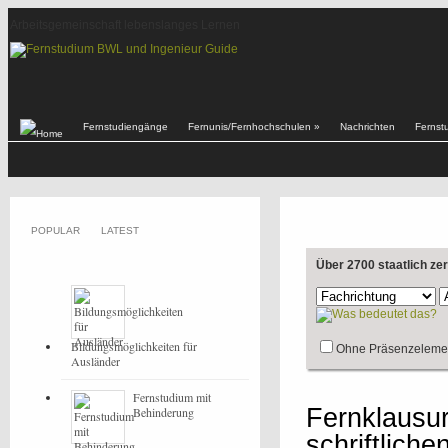
Arbeitsgemeinschaft lebenslanges Lernen
Fernstudiengänge
Fernunis/Fernhochschulen
»
Nachrichten
Fernst
POPULAR
LATEST
Über 2700 staatlich ze
Bildungsmöglichkeiten für
Ohne Präsenzeleme
Ausländer
Fernstudium mit
Fernklausur
Behinderung
schriftliche