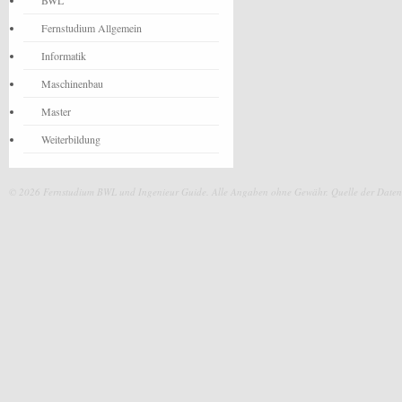
BWL
Fernstudium Allgemein
Informatik
Maschinenbau
Master
Weiterbildung
© 2026 Fernstudium BWL und Ingenieur Guide.
Alle Angaben ohne Gewähr. Quelle der Daten: