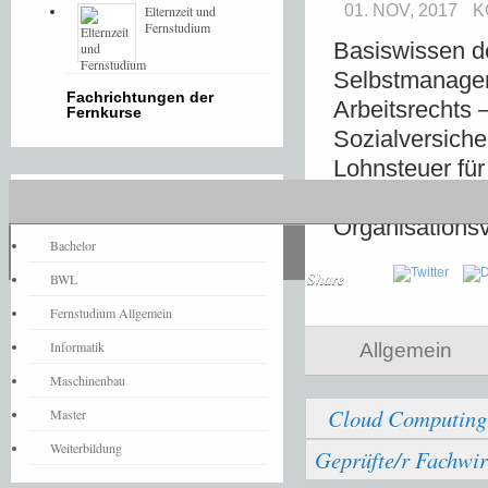
01. NOV, 2017
K
Elternzeit und
Fernstudium
Basiswissen d
Selbstmanageme
Fachrichtungen der
Arbeitsrechts
Fernkurse
Sozialversiche
Lohnsteuer fü
zielorientiert
Fernstudium-News
Organisations
Bachelor
Share
BWL
Fernstudium Allgemein
Informatik
Allgemein
Maschinenbau
Cloud Computing
Master
Weiterbildung
Geprüfte/r Fachwir