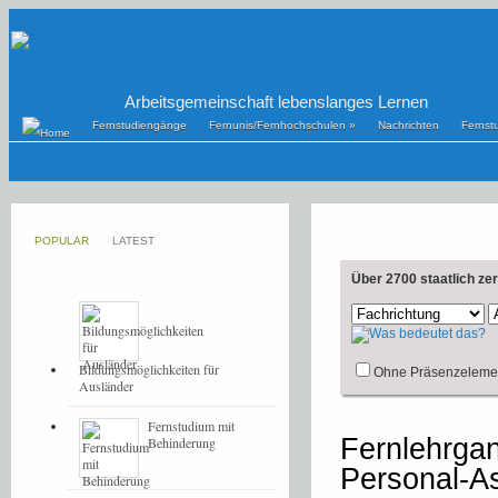
Arbeitsgemeinschaft lebenslanges Lernen
Fernstudiengänge
Fernunis/Fernhochschulen
»
Nachrichten
Fernst
POPULAR
LATEST
Über 2700 staatlich ze
Bildungsmöglichkeiten für
Ohne Präsenzeleme
Ausländer
Fernstudium mit
Fernlehrga
Behinderung
Personal-A