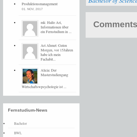
Bachelor of Scienc
Produktionsmanagement
01. NOV, 2017
Comments 
mk: Hallo Ari,
Informationen über
ein Fernstudium in ...
Ari Ahmet: Guten
Morgen, vor 15Jahren
habe ich mein
Fachabit...
Alicia: Der
Masterstudiengang
Wirtschaftswpsychologie ist ...
Fernstudium-News
Bachelor
BWL