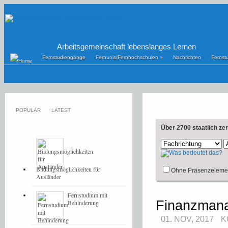
Arbeitsgemeinschaft lebenslanges Lernen
Fernstudiengänge
Fernunis/Fernhochschulen
»
Nachrichten
Fernst
POPULAR
LATEST
Über 2700 staatlich ze
Bildungsmöglichkeiten für
Ohne Präsenzeleme
Ausländer
Fernstudium mit
Finanzmanag
Behinderung
01. NOV, 2017
K