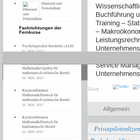
Elternzeit und
Wissenschaftli
Fernstudium
Buchführung u
Training – Sta
Fachrichtungen der
– Makroökonom
Fernkurse
Leistungsrechn
Psychologische/r Berater/in (ALH)
Unternehmensf
01. NOV, 2017
Finanzmärkte –
Kurskombination
Service Manag
Mathematik/Algebra für
Unternehmens
mathematisch-technische Berufe
01. NOV, 2017
Share
Kurskombination
Mathematik/Deutsch für
mathematisch-technische Berufe
01. NOV, 2017
Allgemein
Kurskombination
Mathematik/Deutsch für
kaufmännische Berufe
Privatpilotenliz
01. NOV, 2017