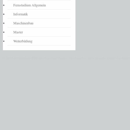
Fernstudium Allgemein
Informatik
Maschinenbau
Master
Weiterbildung
© 2026 Fernstudium BWL und Ingenieur Guide.
Alle Angaben ohne Gewähr. Quelle der Daten: