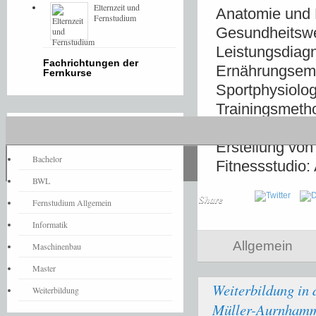
Elternzeit und
Anatomie und P
Fernstudium
Gesundheitsw
Leistungsdiag
Fachrichtungen der
Ernährungsemp
Fernkurse
Sportphysiolog
Trainingsmetho
Schnelligkeits
Fernstudium-News
Erstellung vo
Bachelor
Fitnessstudio: 
BWL
Share
Fernstudium Allgemein
Informatik
Allgemein
Maschinenbau
Master
Weiterbildung in 
Weiterbildung
Müller-Aurnham