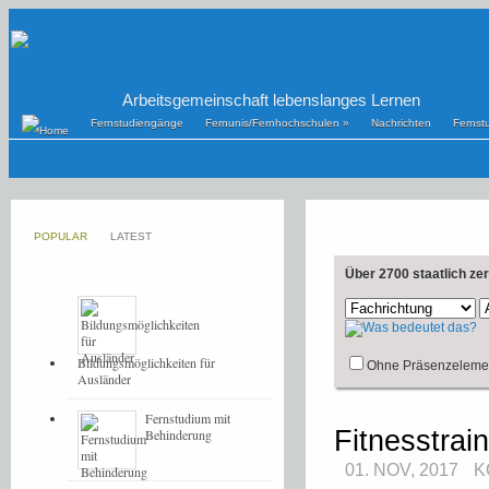
Arbeitsgemeinschaft lebenslanges Lernen
Fernstudiengänge
Fernunis/Fernhochschulen
»
Nachrichten
Fernst
POPULAR
LATEST
Über 2700 staatlich ze
Bildungsmöglichkeiten für
Ohne Präsenzeleme
Ausländer
Fernstudium mit
Fitnesstrai
Behinderung
01. NOV, 2017
K