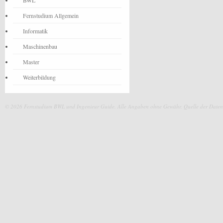
BWL
Fernstudium Allgemein
Informatik
Maschinenbau
Master
Weiterbildung
© 2026 Fernstudium BWL und Ingenieur Guide.
Alle Angaben ohne Gewähr. Quelle der Daten: