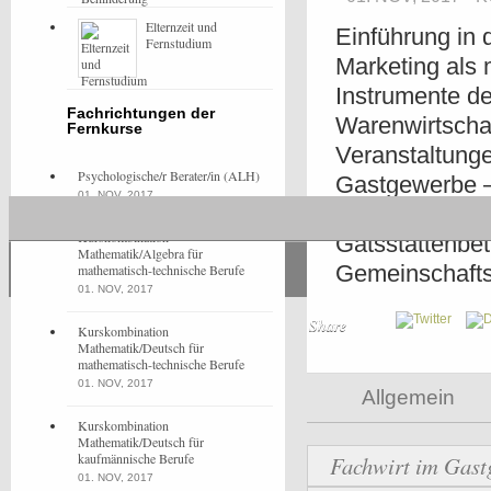
Elternzeit und
Einführung in
Fernstudium
Marketing als 
Instrumente de
Fachrichtungen der
Warenwirtscha
Fernkurse
Veranstaltung
Psychologische/r Berater/in (ALH)
Gastgewerbe –
01. NOV, 2017
Steuern, Abga
Kurskombination
Gatsstättenbe
Mathematik/Algebra für
Gemeinschafts
mathematisch-technische Berufe
01. NOV, 2017
Share
Kurskombination
Mathematik/Deutsch für
mathematisch-technische Berufe
01. NOV, 2017
Allgemein
Kurskombination
Mathematik/Deutsch für
kaufmännische Berufe
Fachwirt im Gast
01. NOV, 2017