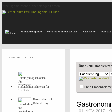
Arbeitsgemeinschaft lebenslanges Lernen
Fernstudiengänge
Fernunis/Fernhochschulen
Nachrichten
Fernstu
POPULAR
LATEST
Über 2700 staatlich ze
Bildungsmöglichkeiten für
Ohne Präsenzeleme
Ausländer
Fernstudium mit
Gastronom
Behinderung
01. NOV, 2017
K