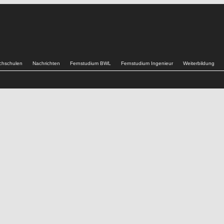
chschulen
Nachrichten
Fernstudium BWL
Fernstudium Ingenieur
Weiterbildung