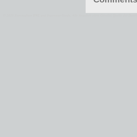
© 2026 Fernstudium BWL und Ingenieur Guide.
Alle Angaben ohne Gewähr. Quelle der Daten: