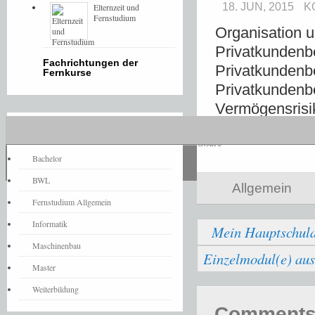
18. JUN, 2015
K
Elternzeit und
Fernstudium
Organisation u
Privatkundenb
Fachrichtungen der
Privatkundenb
Fernkurse
Privatkundenb
Vermögensrisi
Fernstudium-News
Share
Bachelor
BWL
Allgemein
Fernstudium Allgemein
Informatik
Mein Hauptschula
Maschinenbau
Einzelmodul(e) au
Master
Weiterbildung
Comments 