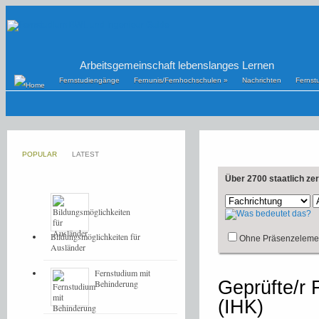
Arbeitsgemeinschaft lebenslanges Lernen
Fernstudiengänge
Fernunis/Fernhochschulen
»
Nachrichten
Fernst
POPULAR
LATEST
Über 2700 staatlich ze
Bildungsmöglichkeiten für
Ohne Präsenzeleme
Ausländer
Fernstudium mit
Geprüfte/r 
Behinderung
(IHK)